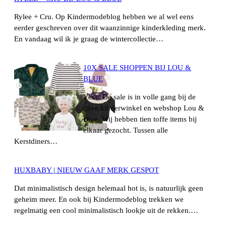
Rylee + Cru. Op Kindermodeblog hebben we al wel eens
eerder geschreven over dit waanzinnige kinderkleding merk.
En vandaag wil ik je graag de wintercollectie…
10X SALE SHOPPEN BIJ LOU &
BLUE
Yess! De sale is in volle gang bij de
gave kinderwinkel en webshop Lou &
Blue. Wij hebben tien toffe items bij
elkaar gezocht. Tussen alle
Kerstdiners…
HUXBABY | NIEUW GAAF MERK GESPOT
Dat minimalistisch design helemaal hot is, is natuurlijk geen
geheim meer. En ook bij Kindermodeblog trekken we
regelmatig een cool minimalistisch lookje uit de rekken.…