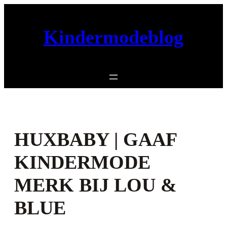
Ga
naar
Kindermodeblog
de
inhoud
HUXBABY | GAAF
KINDERMODE
MERK BIJ LOU &
BLUE