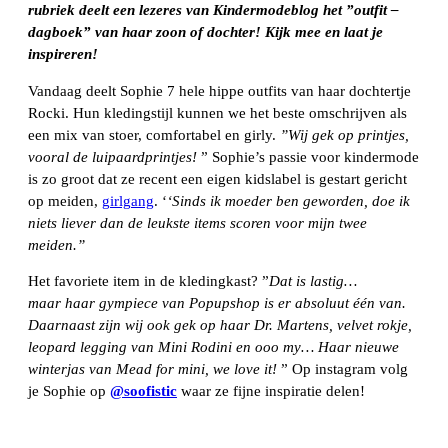
rubriek deelt een lezeres van Kindermodeblog het ”outfit –
dagboek” van haar zoon of dochter! Kijk mee en laat je
inspireren!
Vandaag deelt Sophie 7 hele hippe outfits van haar dochtertje
Rocki. Hun kledingstijl kunnen we het beste omschrijven als
een mix van stoer, comfortabel en girly.
”Wij gek op printjes,
vooral de luipaardprintjes!
” Sophie’s passie voor kindermode
is zo groot dat ze recent een eigen kidslabel is gestart gericht
op meiden,
girlgang
. ‘
‘Sinds ik moeder ben geworden, doe ik
niets liever dan de leukste items scoren voor mijn twee
meiden.”
Het favoriete item in de kledingkast? ”
Dat is lastig…
maar haar gympiece van Popupshop is er absoluut één van.
Daarnaast zijn wij ook gek op haar Dr. Martens, velvet rokje,
leopard legging van Mini Rodini en ooo my… Haar nieuwe
winterjas van Mead for mini, we love it!
” Op instagram volg
je Sophie op
@soofistic
waar ze fijne inspiratie delen!