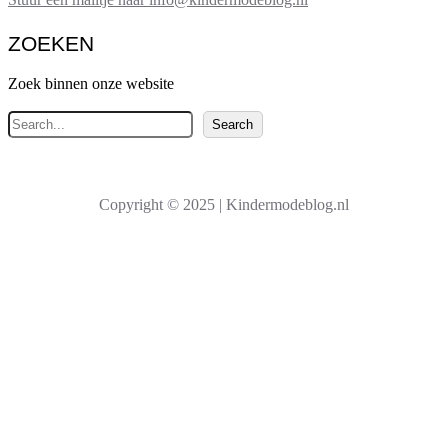
ZOEKEN
Zoek binnen onze website
Z
Search
o
e
k
Copyright © 2025 | Kindermodeblog.nl
e
n