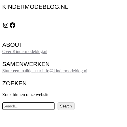
KINDERMODEBLOG.NL
Instagram
Facebook
ABOUT
Over Kindermodeblog.nl
SAMENWERKEN
Stuur een mailtje naar info@kindermodeblog.nl
ZOEKEN
Zoek binnen onze website
Z
Search
o
e
k