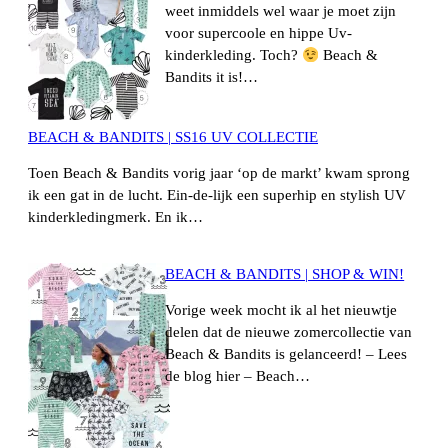
weet inmiddels wel waar je moet zijn
voor supercoole en hippe Uv-
kinderkleding. Toch?
Beach &
Bandits it is!…
BEACH & BANDITS | SS16 UV COLLECTIE
Toen Beach & Bandits vorig jaar ‘op de markt’ kwam sprong
ik een gat in de lucht. Ein-de-lijk een superhip en stylish UV
kinderkledingmerk. En ik…
BEACH & BANDITS | SHOP & WIN!
Vorige week mocht ik al het nieuwtje
delen dat de nieuwe zomercollectie van
Beach & Bandits is gelanceerd! – Lees
de blog hier – Beach…