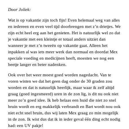
Door Joliek:
Wat is op vakantie zijn toch fijn! Even helemaal weg van alles
en iedereen en even veel tijd doorbrengen met z’n drietjes. We
zijn echt heel erg aan het genieten. Het is natuurlijk wel zo dat
je vakantie met een kleintje er totaal anders uitziet dan
wanneer je met z’n tweeën op vakantie gaat. Alleen het
inpakken al was iets meer werk dan normaal en doordat Mex
speciale voeding en medicijnen heeft, moesten we nog een
beetje langer en beter nadenken.
Ook over het weer moest goed worden nagedacht. Van te
voren wisten we dat het geen dag onder de 30 graden zou
worden en dat is natuurlijk heerlijk, maar waar ik zelf altijd
graag (goed ingesmeerd) uren in de zon lig, is dit nu ook niet
meer zo’n goed idee. Ik heb helaas een huid die niet zo snel
bruin wordt en erg makkelijk verbrandt en Bart wordt nou ook
niet echt snel bruin, dus wij laten Mex graag zo min mogelijk
in de zon. Ik wist dus dat ik in ieder geval één ding echt nodig
had: een UV pakje!