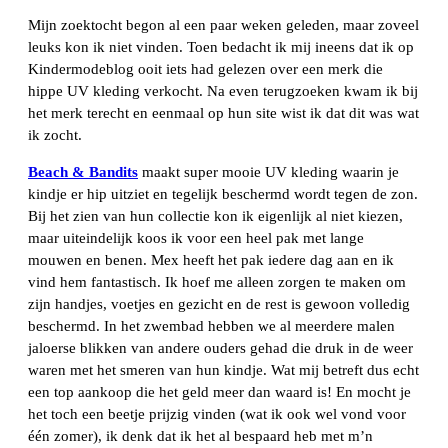
Mijn zoektocht begon al een paar weken geleden, maar zoveel
leuks kon ik niet vinden. Toen bedacht ik mij ineens dat ik op
Kindermodeblog ooit iets had gelezen over een merk die
hippe UV kleding verkocht. Na even terugzoeken kwam ik bij
het merk terecht en eenmaal op hun site wist ik dat dit was wat
ik zocht.
Beach & Bandits
maakt super mooie UV kleding waarin je
kindje er hip uitziet en tegelijk beschermd wordt tegen de zon.
Bij het zien van hun collectie kon ik eigenlijk al niet kiezen,
maar uiteindelijk koos ik voor een heel pak met lange
mouwen en benen. Mex heeft het pak iedere dag aan en ik
vind hem fantastisch. Ik hoef me alleen zorgen te maken om
zijn handjes, voetjes en gezicht en de rest is gewoon volledig
beschermd. In het zwembad hebben we al meerdere malen
jaloerse blikken van andere ouders gehad die druk in de weer
waren met het smeren van hun kindje. Wat mij betreft dus echt
een top aankoop die het geld meer dan waard is! En mocht je
het toch een beetje prijzig vinden (wat ik ook wel vond voor
één zomer), ik denk dat ik het al bespaard heb met m’n