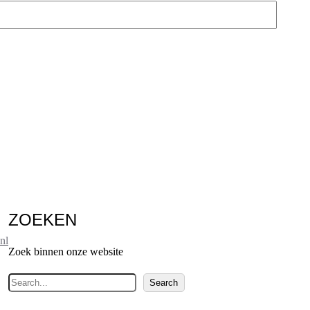
ZOEKEN
nl
Zoek binnen onze website
Z
Search
o