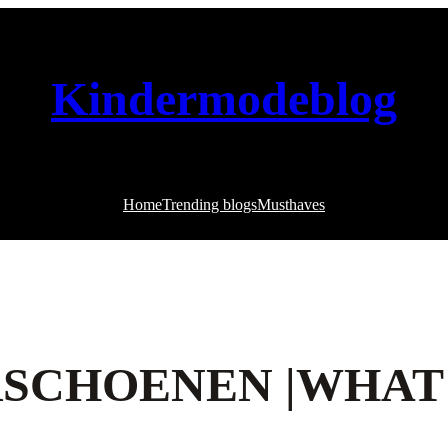
Kindermodeblog
Home
Trending blogs
Musthaves
SCHOENEN |WHAT 