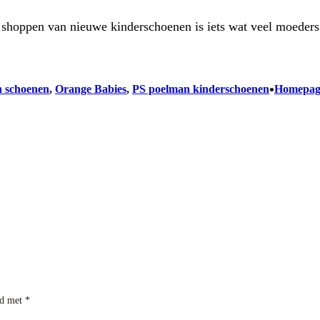
 shoppen van nieuwe kinderschoenen is iets wat veel moede
•
n schoenen
, 
Orange Babies
, 
PS poelman kinderschoenen
Homepag
rd met
*