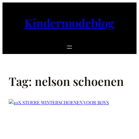
Ga
naar
Kindermodeblog
de
inhoud
Tag:
nelson schoenen