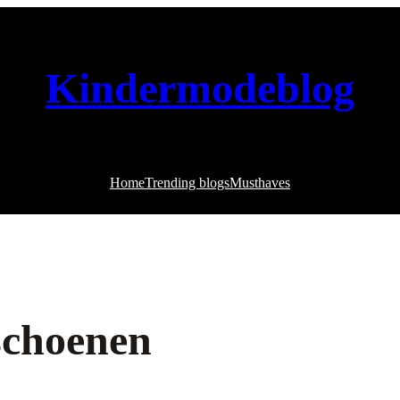
Kindermodeblog
Home
Trending blogs
Musthaves
schoenen