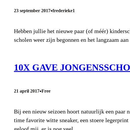
•
23 september 2017
frederieke1
Hebben jullie het nieuwe paar (of méér) kinders
scholen weer zijn begonnen en het langzaam aan 
10X GAVE JONGENSSCH
•
21 april 2017
Free
Bij een nieuw seizoen hoort natuurlijk een paar 
time favorite witte sneaker, een stoere legerpri
geloof mij, er is nog veel…