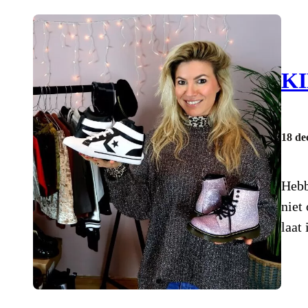
K
18 de
Hebb
niet
laat