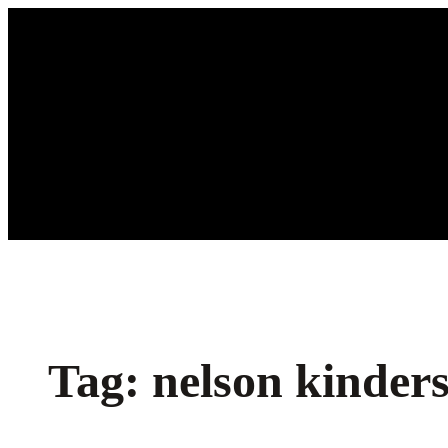
Ga
naar
de
inhoud
Tag:
nelson kinder