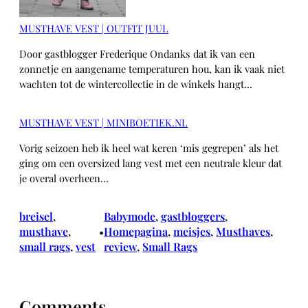
MUSTHAVE VEST | OUTFIT JUUL
Door gastblogger Frederique Ondanks dat ik van een
zonnetje en aangename temperaturen hou, kan ik vaak niet
wachten tot de wintercollectie in de winkels hangt…
MUSTHAVE VEST | MINIBOETIEK.NL
Vorig seizoen heb ik heel wat keren ‘mis gegrepen’ als het
ging om een oversized lang vest met een neutrale kleur dat
je overal overheen…
breisel
, 
Babymode
, 
gastbloggers
, 
musthave
, 
Homepagina
, 
meisjes
, 
Musthaves
, 
•
small rags
, 
vest
review
, 
Small Rags
Comments