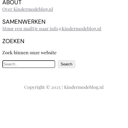
ABOUT
Over Kindermodeblog.nl
SAMENWERKEN
Stuur een mailtje naar info@kindermodeblog.nl
ZOEKEN
Zoek binnen onze website
Z
Search
o
e
k
Copyright © 2025 | Kindermodeblog.nl
e
n