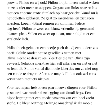
pauw is Philou en wij ook! Philou loopt nu een aantal weken
en ze is niet meer te stoppen. Ze gaat van links naar rechts
met een enorme grote glimlach op haar gezicht. Vanaf nu is
het opletten geblazen. Ze gaat zo razendsnel en ziet geen
angsten. Lopen, (bijna) rennen en klimmen. Iedere
dag heeft Philou er weer een blauw vriendje bij, genaamd
‘blauwe plek’. Vallen en weer op staan, maar altijd met een
stralende lach.
Philou heeft geluk en een beetje pech dat zij een oudere zus
heeft. Geluk: omdat het zo gezellig is samen met
Olivia. Pech: ze draagt veel kleertjes die van Olivia zijn
geweest. Gelukkig merkt ze hier zelf niks van en ziet er net
zo leuk uit! Zonde van al die mooie kleertjes om ze niet nog
een ronde te dragen. Af en toe mag ik Philou ook wel eens
verwennen met iets nieuws.
Voor het najaar heb ik een paar nieuwe dingen voor Philou
gescoord, waaronder deze legging van Small Rags. Een
hippe legging met een goede pasvorm van een heel zacht
stofje. De kleur Nutmeg Melange omschrijf ik als mooie