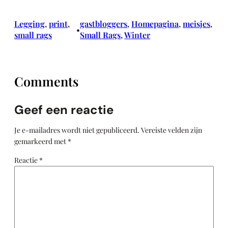
Legging
, 
print
, 
gastbloggers
, 
Homepagina
, 
meisjes
, 
•
small rags
Small Rags
, 
Winter
Comments
Geef een reactie
Je e-mailadres wordt niet gepubliceerd.
Vereiste velden zijn
gemarkeerd met
*
Reactie
*