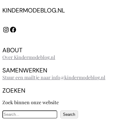
KINDERMODEBLOG.NL
Instagram
Facebook
ABOUT
Over Kindermodeblog.nl
SAMENWERKEN
Stuur een mailtje naar info@kindermodeblog.nl
ZOEKEN
Zoek binnen onze website
Z
Search
o
e
k