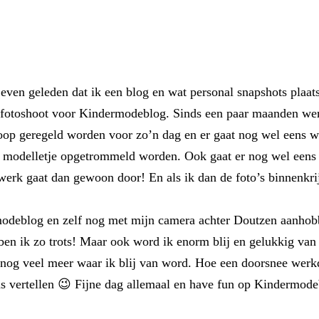
 even geleden dat ik een blog en wat personal snapshots plaats
 fotoshoot voor Kindermodeblog. Sinds een paar maanden werk
op geregeld worden voor zo’n dag en er gaat nog wel eens wat
modelletje opgetrommeld worden. Ook gaat er nog wel eens i
werk gaat dan gewoon door! En als ik dan de foto’s binnenkrij
modeblog en zelf nog met mijn camera achter Doutzen aanhobb
en ik zo trots! Maar ook word ik enorm blij en gelukkig van 
 er nog veel meer waar ik blij van word. Hoe een doorsnee we
eens vertellen 😉 Fijne dag allemaal en have fun op Kindermod