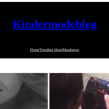
Kindermodeblog
Home
Trending blogs
Musthaves