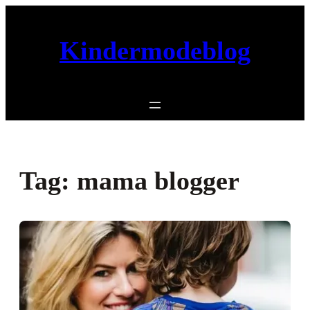
Ga
naar
Kindermodeblog
de
inhoud
Tag:
mama blogger