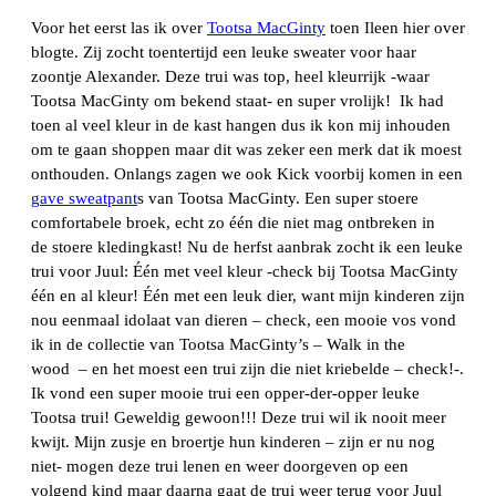
Voor het eerst las ik over
Tootsa MacGinty
toen Ileen hier over
blogte. Zij zocht toentertijd een leuke sweater voor haar
zoontje Alexander. Deze trui was top, heel kleurrijk -waar
Tootsa MacGinty om bekend staat- en super vrolijk! Ik had
toen al veel kleur in de kast hangen dus ik kon mij inhouden
om te gaan shoppen maar dit was zeker een merk dat ik moest
onthouden. Onlangs zagen we ook Kick voorbij komen in een
gave sweatpant
s van Tootsa MacGinty. Een super stoere
comfortabele broek, echt zo één die niet mag ontbreken in
de stoere kledingkast! Nu de herfst aanbrak zocht ik een leuke
trui voor Juul: Één met veel kleur -check bij Tootsa MacGinty
één en al kleur! Één met een leuk dier, want mijn kinderen zijn
nou eenmaal idolaat van dieren – check, een mooie vos vond
ik in de collectie van Tootsa MacGinty’s – Walk in the
wood – en het moest een trui zijn die niet kriebelde – check!-.
Ik vond een super mooie trui een opper-der-opper leuke
Tootsa trui! Geweldig gewoon!!! Deze trui wil ik nooit meer
kwijt. Mijn zusje en broertje hun kinderen – zijn er nu nog
niet- mogen deze trui lenen en weer doorgeven op een
volgend kind maar daarna gaat de trui weer terug voor Juul