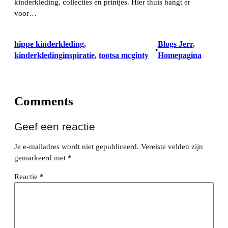
kinderkleding, collecties én printjes. Hier thuis hangt er
voor…
hippe kinderkleding
, 
Blogs Jerr
, 
•
kinderkledinginspiratie
, 
tootsa mcginty
Homepagina
Comments
Geef een reactie
Je e-mailadres wordt niet gepubliceerd.
Vereiste velden zijn
gemarkeerd met
*
Reactie
*