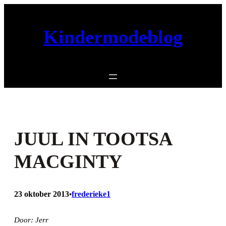
Ga
naar
Kindermodeblog
de
inhoud
JUUL IN TOOTSA
MACGINTY
23 oktober 2013
frederieke1
•
Door: Jerr