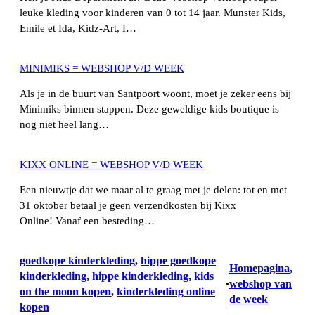
leuke kleding voor kinderen van 0 tot 14 jaar. Munster Kids,
Emile et Ida, Kidz-Art, I…
MINIMIKS = WEBSHOP V/D WEEK
Als je in de buurt van Santpoort woont, moet je zeker eens bij
Minimiks binnen stappen. Deze geweldige kids boutique is
nog niet heel lang…
KIXX ONLINE = WEBSHOP V/D WEEK
Een nieuwtje dat we maar al te graag met je delen: tot en met
31 oktober betaal je geen verzendkosten bij Kixx
Online! Vanaf een besteding…
goedkope kinderkleding
, 
hippe goedkope
Homepagina
, 
kinderkleding
, 
hippe kinderkleding
, 
kids
webshop van
•
on the moon kopen
, 
kinderkleding online
de week
kopen