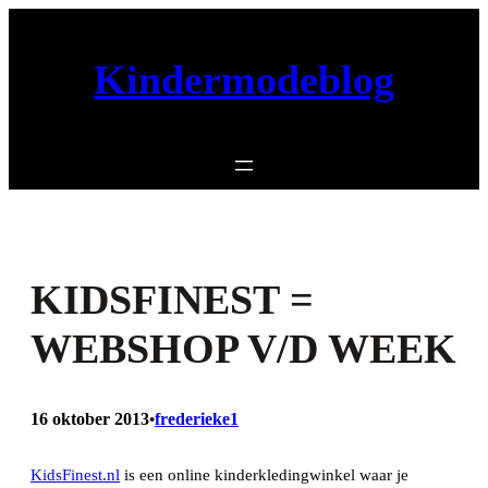
Ga
naar
Kindermodeblog
de
inhoud
KIDSFINEST =
WEBSHOP V/D WEEK
16 oktober 2013
frederieke1
•
KidsFinest.nl
is een online kinderkledingwinkel waar je