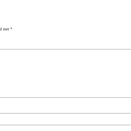
rd met
*