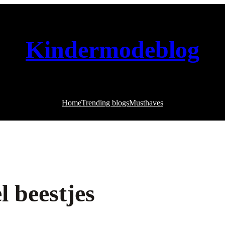
Kindermodeblog
Home
Trending blogs
Musthaves
 beestjes