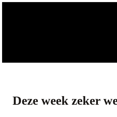
Ga
naar
de
inhoud
Deze week zeker wel