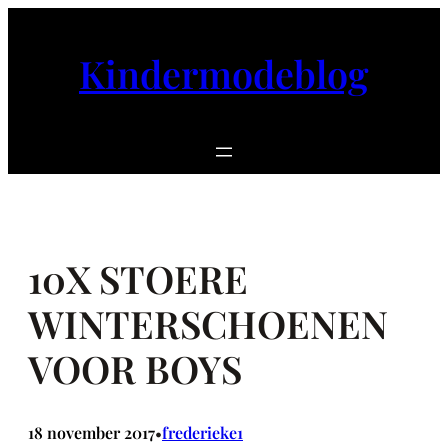
Ga
naar
Kindermodeblog
de
inhoud
10X STOERE
WINTERSCHOENEN
VOOR BOYS
18 november 2017
frederieke1
•