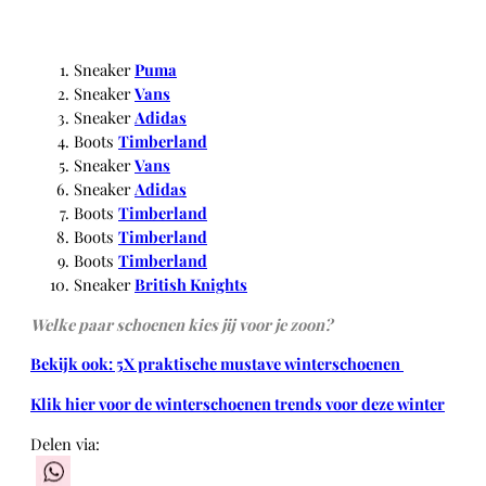
Sneaker
Puma
Sneaker
Vans
Sneaker
Adidas
Boots
Timberland
Sneaker
Vans
Sneaker
Adidas
Boots
Timberland
Boots
Timberland
Boots
Timberland
Sneaker
British Knights
Welke paar schoenen kies jij voor je zoon?
Bekijk ook: 5X praktische mustave winterschoenen
Klik hier voor de winterschoenen trends voor deze winter
Delen via:
WhatsApp