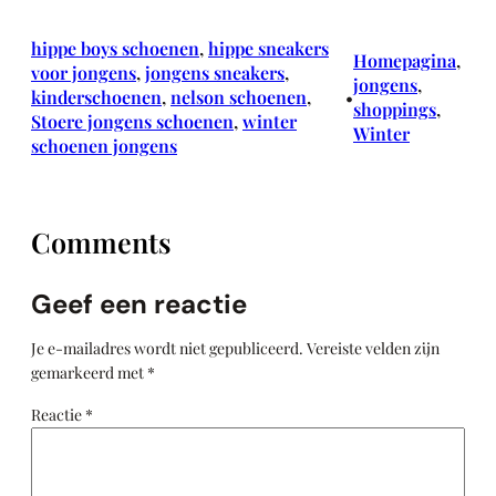
hippe boys schoenen
, 
hippe sneakers
Homepagina
, 
voor jongens
, 
jongens sneakers
, 
jongens
, 
kinderschoenen
, 
nelson schoenen
, 
•
shoppings
, 
Stoere jongens schoenen
, 
winter
Winter
schoenen jongens
Comments
Geef een reactie
Je e-mailadres wordt niet gepubliceerd.
Vereiste velden zijn
gemarkeerd met
*
Reactie
*