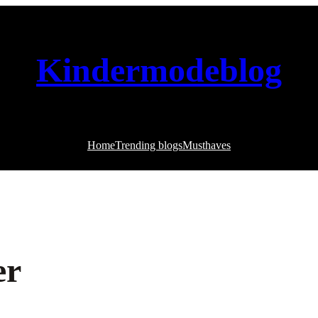
Kindermodeblog
Home
Trending blogs
Musthaves
er