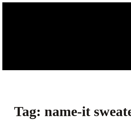
Ga
naar
de
inhoud
Tag:
name-it sweat