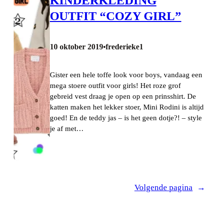
KINDERKLEDING
OUTFIT “COZY GIRL”
10 oktober 2019
frederieke1
•
Gister een hele toffe look voor boys, vandaag een
mega stoere outfit voor girls! Het roze grof
gebreid vest draag je open op een prinsshirt. De
katten maken het lekker stoer, Mini Rodini is altijd
goed! En de teddy jas – is het geen dotje?! – style
je af met…
Volgende pagina
→