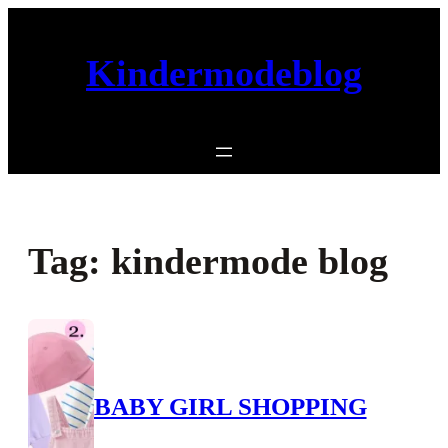
Ga
naar
Kindermodeblog
de
inhoud
Tag:
kindermode blog
BABY GIRL SHOPPING