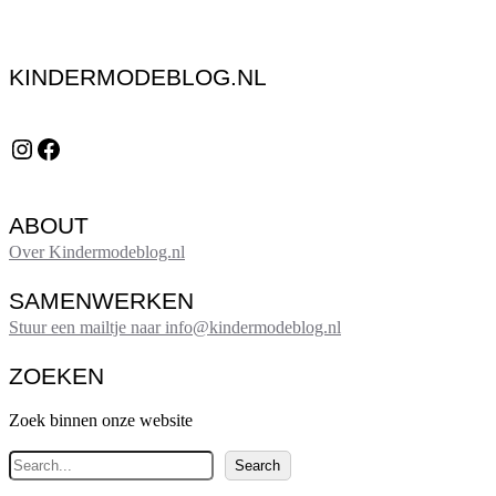
KINDERMODEBLOG.NL
Instagram
Facebook
ABOUT
Over Kindermodeblog.nl
SAMENWERKEN
Stuur een mailtje naar info@kindermodeblog.nl
ZOEKEN
Zoek binnen onze website
Z
Search
o