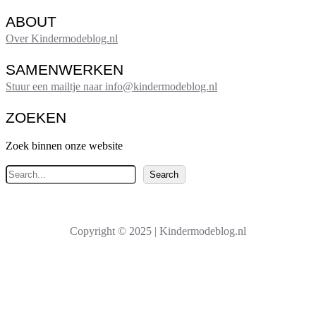
ABOUT
Over Kindermodeblog.nl
SAMENWERKEN
Stuur een mailtje naar info@kindermodeblog.nl
ZOEKEN
Zoek binnen onze website
Z
Search
o
e
k
Copyright © 2025 | Kindermodeblog.nl
e
n