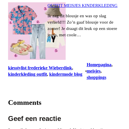
OUTFIT MEISJES KINDERKLEDING
Ik zag dit blousje en was op slag
verliefd!!! Zo’n gaaf blousje voor de
zomer! Je draagt dit leuk op een stoere
jeans, met coole…
Homepagina
, 
kiesstylist frederieke Wieberdink
, 
meisjes
, 
•
kinderkleding outfit
, 
kindermode blog
shoppings
Comments
Geef een reactie