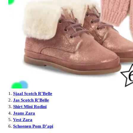
1.
Sjaal Scotch R’Belle
2.
Jas Scotch R’Belle
3.
Shirt Mini Rodini
4.
Jeans Zara
5.
Vest Zara
6.
Schoenen Pom D’api