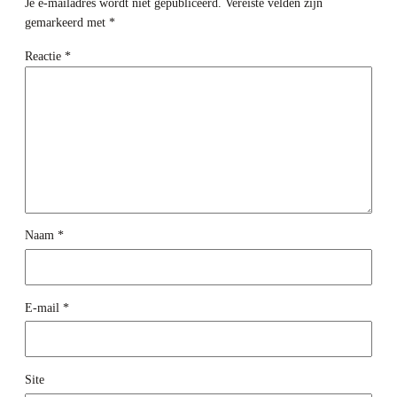
Je e-mailadres wordt niet gepubliceerd.
Vereiste velden zijn
gemarkeerd met
*
Reactie
*
Naam
*
E-mail
*
Site