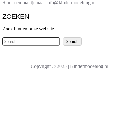
Stuur een mailtje naar info@kindermodeblog.nl
ZOEKEN
Zoek binnen onze website
Z
Search
o
e
k
Copyright © 2025 | Kindermodeblog.nl
e
n