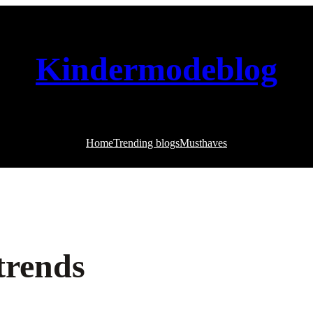
Kindermodeblog
Home
Trending blogs
Musthaves
trends