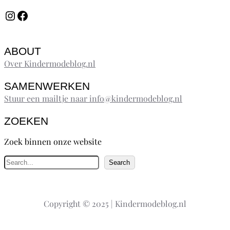
Instagram
Facebook
ABOUT
Over Kindermodeblog.nl
SAMENWERKEN
Stuur een mailtje naar info@kindermodeblog.nl
ZOEKEN
Zoek binnen onze website
Z
Search
o
e
k
Copyright © 2025 | Kindermodeblog.nl
e
n