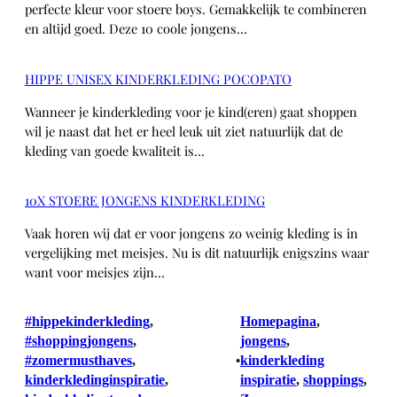
perfecte kleur voor stoere boys. Gemakkelijk te combineren
en altijd goed. Deze 10 coole jongens…
HIPPE UNISEX KINDERKLEDING POCOPATO
Wanneer je kinderkleding voor je kind(eren) gaat shoppen
wil je naast dat het er heel leuk uit ziet natuurlijk dat de
kleding van goede kwaliteit is…
10X STOERE JONGENS KINDERKLEDING
Vaak horen wij dat er voor jongens zo weinig kleding is in
vergelijking met meisjes. Nu is dit natuurlijk enigszins waar
want voor meisjes zijn…
#hippekinderkleding
, 
Homepagina
, 
#shoppingjongens
, 
jongens
, 
#zomermusthaves
, 
kinderkleding
•
kinderkledinginspiratie
, 
inspiratie
, 
shoppings
, 