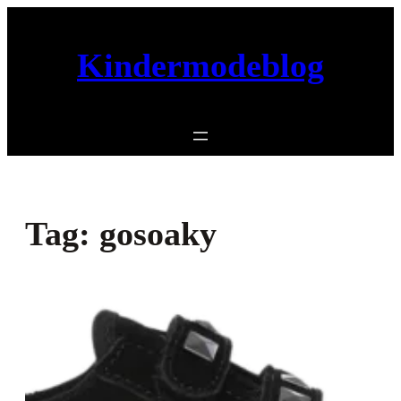
Ga
naar
Kindermodeblog
de
inhoud
Tag:
gosoaky