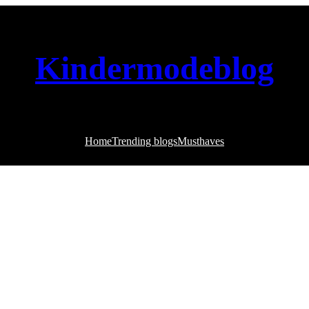
Kindermodeblog
Home
Trending blogs
Musthaves