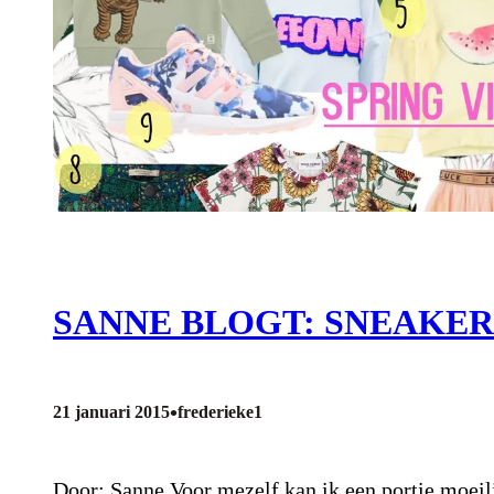
SANNE BLOGT: SNEAKER
•
21 januari 2015
frederieke1
Door: Sanne Voor mezelf kan ik een portie moeili