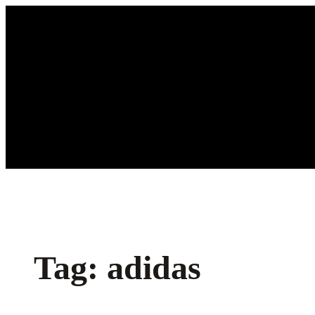
Ga
naar
de
inhoud
Tag:
adidas