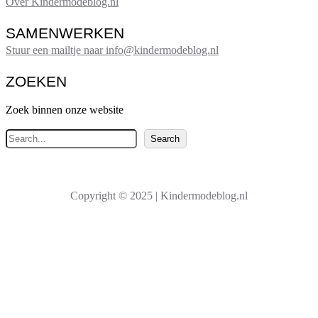
Over Kindermodeblog.nl
SAMENWERKEN
Stuur een mailtje naar info@kindermodeblog.nl
ZOEKEN
Zoek binnen onze website
Z
Search
o
e
k
Copyright © 2025 | Kindermodeblog.nl
e
n