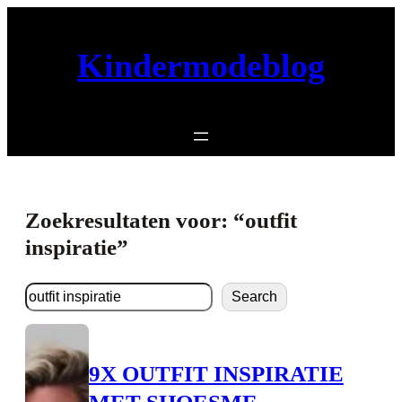
Ga
naar
Kindermodeblog
de
inhoud
Zoekresultaten voor: “outfit
inspiratie”
Zoeken
Search
9X OUTFIT INSPIRATIE