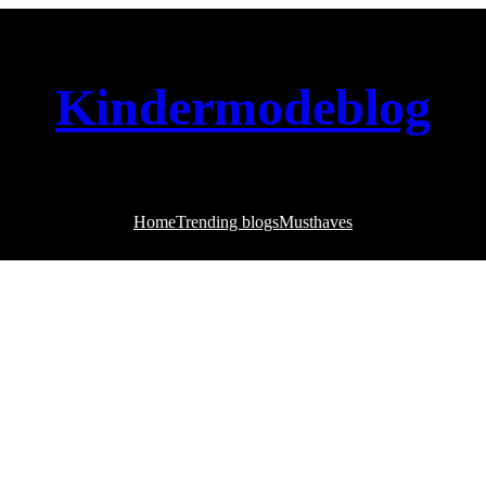
Kindermodeblog
Home
Trending blogs
Musthaves