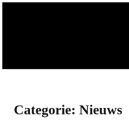
Ga
naar
de
inhoud
Categorie:
Nieuws