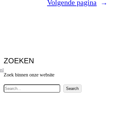
Volgende pagina
→
ZOEKEN
nl
Zoek binnen onze website
Z
Search
o
e
k
e
n