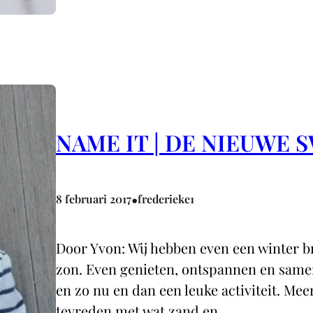
NAME IT | DE NIEUWE 
•
8 februari 2017
frederieke1
Door Yvon: Wij hebben even een winter b
zon. Even genieten, ontspannen en samen
en zo nu en dan een leuke activiteit. Mee
tevreden met wat zand en…