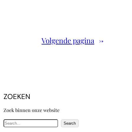
Volgende pagina
→
ZOEKEN
Zoek binnen onze website
Z
Search