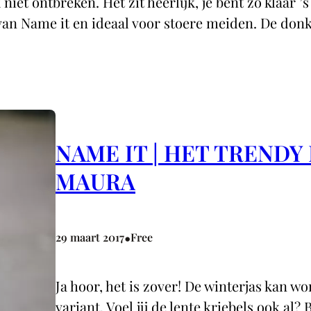
iet ontbreken. Het zit heerlijk, je bent zó klaar ’s
an Name it en ideaal voor stoere meiden. De donk
NAME IT | HET TRENDY
MAURA
•
29 maart 2017
Free
Ja hoor, het is zover! De winterjas kan 
variant. Voel jij de lente kriebels ook al? 