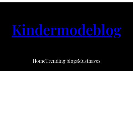
Kindermodeblog
Home
Trending blogs
Musthaves