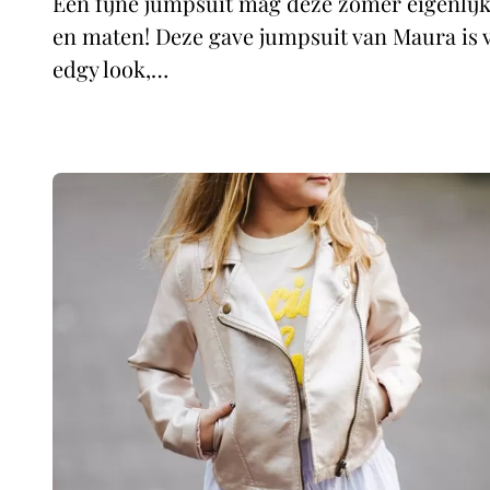
Een fijne jumpsuit mag deze zomer eigenlijk n
en maten! Deze gave jumpsuit van Maura is v
edgy look,…