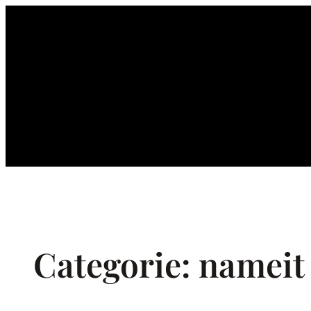
Ga
naar
de
inhoud
Categorie:
nameit