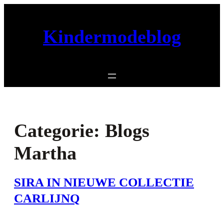
Ga
naar
Kindermodeblog
de
inhoud
Categorie:
Blogs
Martha
SIRA IN NIEUWE COLLECTIE
CARLIJNQ