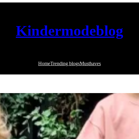
Kindermodeblog
Home
Trending blogs
Musthaves