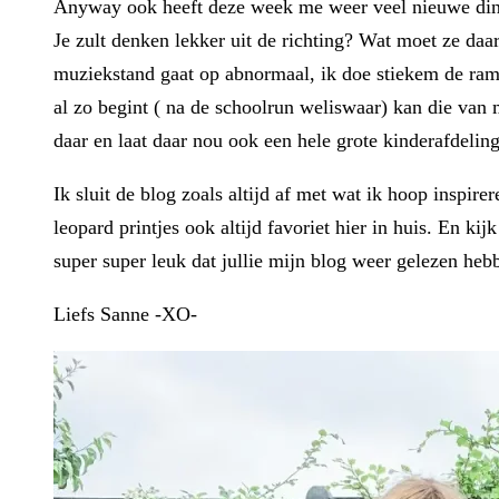
Anyway ook heeft deze week me weer veel nieuwe ding
Je zult denken lekker uit de richting? Wat moet ze daar
muziekstand gaat op abnormaal, ik doe stiekem de ramen
al zo begint ( na de schoolrun weliswaar) kan die van 
daar en laat daar nou ook een hele grote kinderafdeling 
Ik sluit de blog zoals altijd af met wat ik hoop inspirer
leopard printjes ook altijd favoriet hier in huis. En k
super super leuk dat jullie mijn blog weer gelezen hebbe
Liefs Sanne -XO-