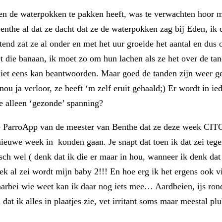
 de waterpokken te pakken heeft, was te verwachten hoor maar
the al dat ze dacht dat ze de waterpokken zag bij Eden, ik 
tend zat ze al onder en met het uur groeide het aantal en dus
 die banaan, ik moet zo om hun lachen als ze het over de tan
niet eens kan beantwoorden. Maar goed de tanden zijn weer ge
nou ja verloor, ze heeft ‘m zelf eruit gehaald;) Er wordt in ie
ze alleen ‘gezonde’ spanning?
de ParroApp van de meester van Benthe dat ze deze week CI
ieuwe week in konden gaan. Je snapt dat toen ik dat zei tege
isch wel ( denk dat ik die er maar in hou, wanneer ik denk da
ek al zei wordt mijn baby 2!!! En hoe erg ik het ergens ook vi
arbei wie weet kan ik daar nog iets mee… Aardbeien, ijs rond
dat ik alles in plaatjes zie, vet irritant soms maar meestal pl