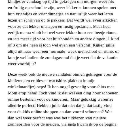
kindjes er vandaag op tijd in gekregen om morgen weer fris
en fruitig op school te zijn, weer lekker te kunnen spelen met
hun vriendjes en vriendinnetjes en natuurlijk weer het leren
lezen en schrijven op te pakken! Dat wordt wel even afkicken
voor ze dat lekker uitslapen en rustig opstarten. Maar heel
eerlijk mama vindt het wel weer lekker hoor een beetje ritme,
en iets meer tijd voor het huishouden en andere dingen, 1 kind
of 3 om me heen is toch wel even een verschil! Kijken jullie
altijd uit naar weer een ‘normale’ week met school en ritme, of
kun je wel huilen de zondagavond dat je weet dat de vakantie
weer voorbij is?
Deze week ook de nieuwe sandalen binnen gekregen voor de
kinderen, en er bleven wat tshirts plakken in mijn
winkelmandje:) oeps! Ik ben nogal gevoelig voor shirts met
Mom erop haha! Toch vind ik dat wel een ding hoor schoenen
online bestellen voor de kinderen.. Maar gelukkig waren ze
alledrie perfect! Hebben jullie dat niet dat je dat lastig vind
voor de kids online shoppen en dan vooral schoenen? Wat
dan wel weer perfect was was het uitkiezen van nieuwe
zonnebrillen voor de meiden, via insta kwam ik op de pagina