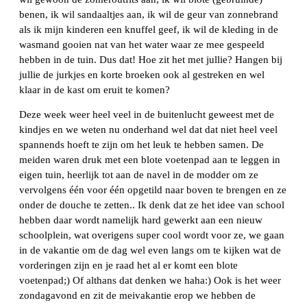
benen, ik wil sandaaltjes aan, ik wil de geur van zonnebrand
als ik mijn kinderen een knuffel geef, ik wil de kleding in de
wasmand gooien nat van het water waar ze mee gespeeld
hebben in de tuin. Dus dat! Hoe zit het met jullie? Hangen bij
jullie de jurkjes en korte broeken ook al gestreken en wel
klaar in de kast om eruit te komen?
Deze week weer heel veel in de buitenlucht geweest met de
kindjes en we weten nu onderhand wel dat dat niet heel veel
spannends hoeft te zijn om het leuk te hebben samen. De
meiden waren druk met een blote voetenpad aan te leggen in
eigen tuin, heerlijk tot aan de navel in de modder om ze
vervolgens één voor één opgetild naar boven te brengen en ze
onder de douche te zetten.. Ik denk dat ze het idee van school
hebben daar wordt namelijk hard gewerkt aan een nieuw
schoolplein, wat overigens super cool wordt voor ze, we gaan
in de vakantie om de dag wel even langs om te kijken wat de
vorderingen zijn en je raad het al er komt een blote
voetenpad;) Of althans dat denken we haha:) Ook is het weer
zondagavond en zit de meivakantie erop we hebben de