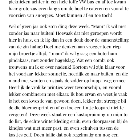
picknicken achter in een hele toffe VW bus en af toe kwam
haar grote zus even langs om de boel te cateren en vooral te
voorzien van snoepjes. Moet kunnen af en toe toch!
Wel of geen jas ook zo’n ding deze week. “Mam” ik wil met
zonder jas naar buiten! Hoevaak dat niet geroepen wordt
hier in huis, en ik lig dan in een deuk door de samenstelling
van de zin haha:) Doet me denken aan vroeger toen riep
mijn broertje altijd, ” mam” ik wil graag een boterham
pindakaas, met zonder hagelslag. Wat een combi ook
trouwens nu ik er over nadenk! Kortom wij zijn klaar voor
het voorjaar, lekker zonnetje, heerlijk zo naar buiten, en die
mand met wanten en sjaals de zolder op huppa weg ermee!
Heerlijk de vrolijke printjes weer tevoorschijn, en vooral
lekker combineren met elkaar. Ik hou ervan en weet je vaak
is het een kwestie van gewoon doen, lekker dat streepje bij
de die bloemenprint en af en toe een tintje leopard niet te
vergeten! Deze week staat er een kastopruiming op mijn to
do list, de echte winterkleding eruit, even doorpassen bij de
kindjes wat niet meer past, en even schuiven tussen de
kastjes zelf. Doen jullie dat ook regelmatig om nog een