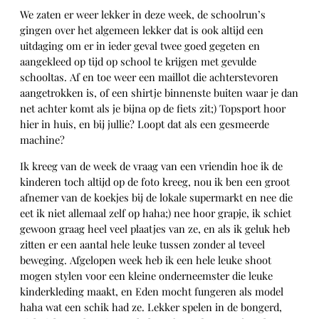
We zaten er weer lekker in deze week, de schoolrun’s
gingen over het algemeen lekker dat is ook altijd een
uitdaging om er in ieder geval twee goed gegeten en
aangekleed op tijd op school te krijgen met gevulde
schooltas. Af en toe weer een maillot die achterstevoren
aangetrokken is, of een shirtje binnenste buiten waar je dan
net achter komt als je bijna op de fiets zit;) Topsport hoor
hier in huis, en bij jullie? Loopt dat als een gesmeerde
machine?
Ik kreeg van de week de vraag van een vriendin hoe ik de
kinderen toch altijd op de foto kreeg, nou ik ben een groot
afnemer van de koekjes bij de lokale supermarkt en nee die
eet ik niet allemaal zelf op haha;) nee hoor grapje, ik schiet
gewoon graag heel veel plaatjes van ze, en als ik geluk heb
zitten er een aantal hele leuke tussen zonder al teveel
beweging. Afgelopen week heb ik een hele leuke shoot
mogen stylen voor een kleine onderneemster die leuke
kinderkleding maakt, en Eden mocht fungeren als model
haha wat een schik had ze. Lekker spelen in de bongerd,