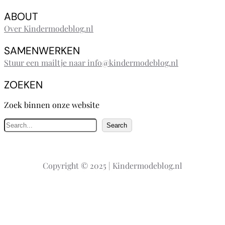
ABOUT
Over Kindermodeblog.nl
SAMENWERKEN
Stuur een mailtje naar info@kindermodeblog.nl
ZOEKEN
Zoek binnen onze website
Z
Search
o
e
k
Copyright © 2025 | Kindermodeblog.nl
e
n