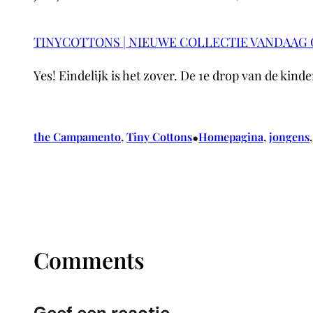
TINYCOTTONS | NIEUWE COLLECTIE VANDAAG
Yes! Eindelijk is het zover. De 1e drop van de ki
•
the Campamento
, 
Tiny Cottons
Homepagina
, 
jongens
,
Comments
Geef een reactie