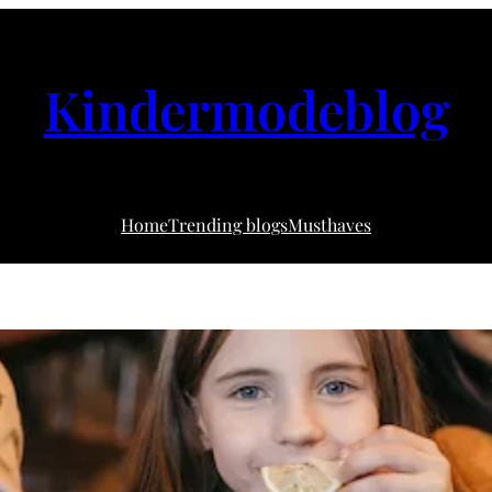
Kindermodeblog
Home
Trending blogs
Musthaves