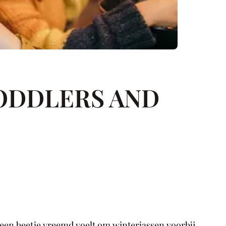
ODDLERS AND
d een beetje vreemd voelt om winterjassen voorbij