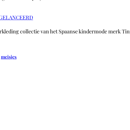
 GELANCEERD
nderkleding collectie van het Spaanse kindermode merk T
 
meisjes