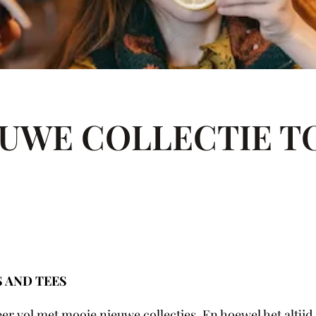
EUWE COLLECTIE T
 AND TEES
eer vol met mooie nieuwe collecties. En hoewel het altij