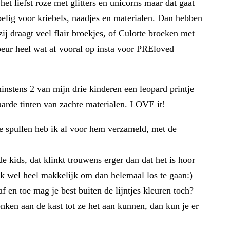
t liefst roze met glitters en unicorns maar dat gaat
evoelig voor kriebels, naadjes en materialen. Dan hebben
ij draagt veel flair broekjes, of Culotte broeken met
peur heel wat af vooral op insta voor PREloved
minstens 2 van mijn drie kinderen een leopard printje
aarde tinten van zachte materialen. LOVE it!
e spullen heb ik al voor hem verzameld, met de
 kids, dat klinkt trouwens erger dan dat het is hoor
ook wel heel makkelijk om dan helemaal los te gaan:)
 en toe mag je best buiten de lijntjes kleuren toch?
nken aan de kast tot ze het aan kunnen, dan kun je er