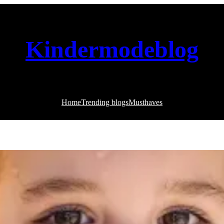
Kindermodeblog
Home
Trending blogs
Musthaves