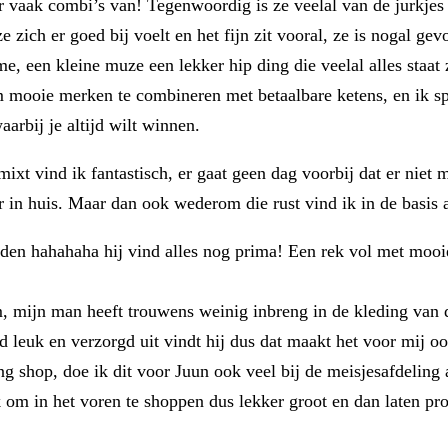
aak combi’s van! Tegenwoordig is ze veelal van de jurkjes he
 ze zich er goed bij voelt en het fijn zit vooral, ze is nogal g
, een kleine muze een lekker hip ding die veelal alles staat z
om mooie merken te combineren met betaalbare ketens, en ik s
arbij je altijd wilt winnen.
mixt vind ik fantastisch, er gaat geen dag voorbij dat er niet 
r in huis. Maar dan ook wederom die rust vind ik in de basis 
en hahahaha hij vind alles nog prima! Een rek vol met mooi
, mijn man heeft trouwens weinig inbreng in de kleding van de
ijd leuk en verzorgd uit vindt hij dus dat maakt het voor mij 
 shop, doe ik dit voor Juun ook veel bij de meisjesafdeling af
 om in het voren te shoppen dus lekker groot en dan laten pro