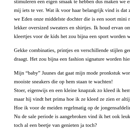
stimuleren een eigen smaak te hebben dus maken we er v
mij iets te ver. Wat ik voor haar belangrijk vind is dat
we Eden onze middelste dochter die is een soort mini me
lekker oversized sweaters en shirtjes. Ik houd ervan 
kleertjes voor de kids het zou bijna een sport worden wa
Gekke combinaties, printjes en verschillende stijlen ge
draagt. Het zou bijna een fashion signature worden hie
Mijn “baby” Juunes dat gaat mijn mode pronkstuk word
mooiste sneakers die op hem staan te wachten!
Stoer, eigenwijs en een kleine knapzak zo kleed ik hem
maar hij vindt het prima hoe ik ze kleed ze zien er alt
Hoe ik voor de meiden regelmatig op de jongensafdeling
Nu de sale periode is aangebroken vind ik het ook leuk
toch al een beetje van genieten ja toch?