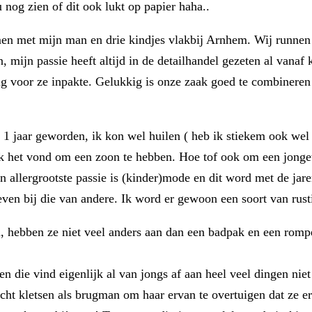
nog zien of dit ook lukt op papier haha..
en met mijn man en drie kindjes vlakbij Arnhem. Wij runnen 
 mijn passie heeft altijd in de detailhandel gezeten al vanaf 
ig voor ze inpakte. Gelukkig is onze zaak goed te combinere
 1 jaar geworden, ik kon wel huilen ( heb ik stiekem ook we
 ik het vond om een zoon te hebben. Hoe tof ook om een jongetj
 allergrootste passie is (kinder)mode en dit word met de jaren
ven bij die van andere. Ik word er gewoon een soort van rustig
 hebben ze niet veel anders aan dan een badpak en een romper
die vind eigenlijk al van jongs af aan heel veel dingen niet 
echt kletsen als brugman om haar ervan te overtuigen dat ze er