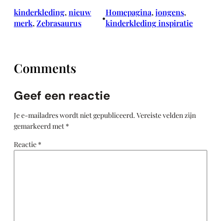
kinderkleding
, 
nieuw
Homepagina
, 
jongens
, 
•
merk
, 
Zebrasaurus
kinderkleding inspiratie
Comments
Geef een reactie
Je e-mailadres wordt niet gepubliceerd.
Vereiste velden zijn
gemarkeerd met
*
Reactie
*