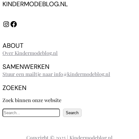
KINDERMODEBLOG.NL
Instagram
Facebook
ABOUT
Over Kindermodeblog.nl
SAMENWERKEN
Stuur een mailtje naar info@kindermodeblog.nl
ZOEKEN
Zoek binnen onze website
Z
Search
o
e
k
Copyright © 2025 | Kindermodeblog.nl
e