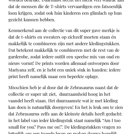
dat de mensen die de T-shirts vervaardigen een fatsoenlijk
loon krijgen, zodat ook hún kinderen een glimlach op hun
gezicht kunnen hebben.
Kenmerkend aan de collectie van dit super gave merkje is
dat de t-shirts en sweaters op zichzelf moeten staan én
makkelijk te combineren zijn met andere kledingstukken.
Dat betekent makkelijk te combineren met de rest van de
garderobe, zodat iedere outfit een speelse mix van oud en
nieuw vormt! De prints worden allemaal ontworpen door
Mariyana zelf, en je hebt een uniek stuk in handen: iedere
print heeft namelijk maar een beperkte oplage.
Misschien heb je al door dat de Zebrasaurus naast dat de
collectie er super uit ziet, duurzaamheid hoog in het
vaandel heeft staan. Het duurzaamste wat je met kleding
kan doen is natuurlijk doorgeven! En het is leuk om te zien
dat Zebrasaurus zelfs aan de kleinste details heeft gedacht:
i
n het label van ieder kledingstuk staat namelijk “Am I too
small for you?
Pass me on!”. De kledingstukken vragen zo
letterlijk om een tweede leven en maken daarna hopelijk