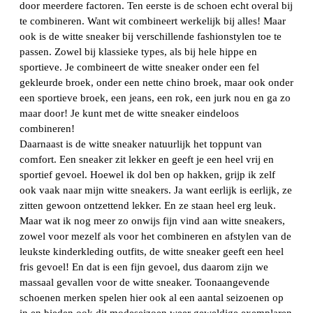
door meerdere factoren. Ten eerste is de schoen echt overal bij
te combineren. Want wit combineert werkelijk bij alles! Maar
ook is de witte sneaker bij verschillende fashionstylen toe te
passen. Zowel bij klassieke types, als bij hele hippe en
sportieve. Je combineert de witte sneaker onder een fel
gekleurde broek, onder een nette chino broek, maar ook onder
een sportieve broek, een jeans, een rok, een jurk nou en ga zo
maar door! Je kunt met de witte sneaker eindeloos
combineren!
Daarnaast is de witte sneaker natuurlijk het toppunt van
comfort. Een sneaker zit lekker en geeft je een heel vrij en
sportief gevoel. Hoewel ik dol ben op hakken, grijp ik zelf
ook vaak naar mijn witte sneakers. Ja want eerlijk is eerlijk, ze
zitten gewoon ontzettend lekker. En ze staan heel erg leuk.
Maar wat ik nog meer zo onwijs fijn vind aan witte sneakers,
zowel voor mezelf als voor het combineren en afstylen van de
leukste kinderkleding outfits, de witte sneaker geeft een heel
fris gevoel! En dat is een fijn gevoel, dus daarom zijn we
massaal gevallen voor de witte sneaker. Toonaangevende
schoenen merken spelen hier ook al een aantal seizoenen op