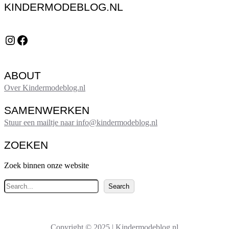
KINDERMODEBLOG.NL
Instagram
Facebook
ABOUT
Over Kindermodeblog.nl
SAMENWERKEN
Stuur een mailtje naar info@kindermodeblog.nl
ZOEKEN
Zoek binnen onze website
Z
Search
o
e
k
Copyright © 2025 | Kindermodeblog.nl