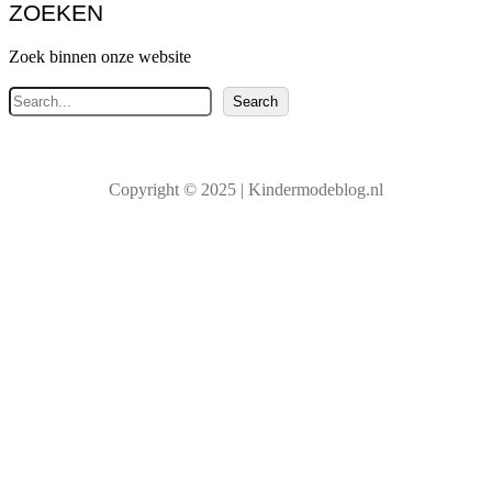
ZOEKEN
Zoek binnen onze website
Z
Search
o
e
k
Copyright © 2025 | Kindermodeblog.nl
e
n