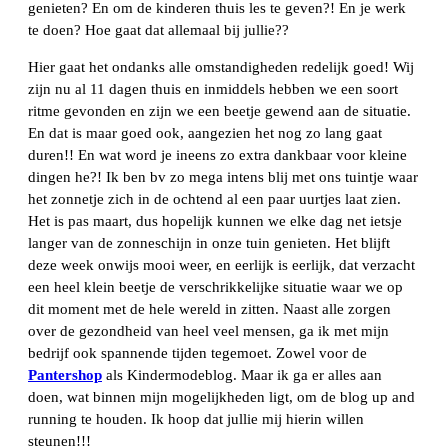
genieten? En om de kinderen thuis les te geven?! En je werk
te doen? Hoe gaat dat allemaal bij jullie??
Hier gaat het ondanks alle omstandigheden redelijk goed! Wij
zijn nu al 11 dagen thuis en inmiddels hebben we een soort
ritme gevonden en zijn we een beetje gewend aan de situatie.
En dat is maar goed ook, aangezien het nog zo lang gaat
duren!! En wat word je ineens zo extra dankbaar voor kleine
dingen he?! Ik ben bv zo mega intens blij met ons tuintje waar
het zonnetje zich in de ochtend al een paar uurtjes laat zien.
Het is pas maart, dus hopelijk kunnen we elke dag net ietsje
langer van de zonneschijn in onze tuin genieten. Het blijft
deze week onwijs mooi weer, en eerlijk is eerlijk, dat verzacht
een heel klein beetje de verschrikkelijke situatie waar we op
dit moment met de hele wereld in zitten. Naast alle zorgen
over de gezondheid van heel veel mensen, ga ik met mijn
bedrijf ook spannende tijden tegemoet. Zowel voor de
Pantershop
als Kindermodeblog. Maar ik ga er alles aan
doen, wat binnen mijn mogelijkheden ligt, om de blog up and
running te houden. Ik hoop dat jullie mij hierin willen
steunen!!!