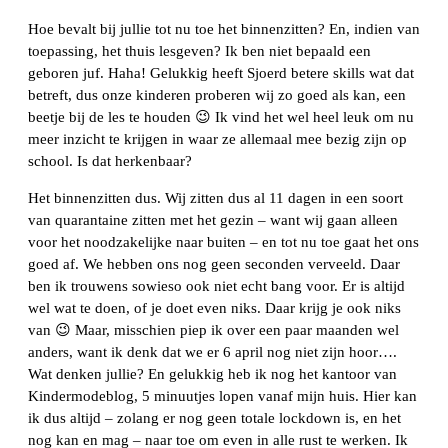
Hoe bevalt bij jullie tot nu toe het binnenzitten? En, indien van
toepassing, het thuis lesgeven? Ik ben niet bepaald een
geboren juf. Haha! Gelukkig heeft Sjoerd betere skills wat dat
betreft, dus onze kinderen proberen wij zo goed als kan, een
beetje bij de les te houden 😉 Ik vind het wel heel leuk om nu
meer inzicht te krijgen in waar ze allemaal mee bezig zijn op
school. Is dat herkenbaar?
Het binnenzitten dus. Wij zitten dus al 11 dagen in een soort
van quarantaine zitten met het gezin – want wij gaan alleen
voor het noodzakelijke naar buiten – en tot nu toe gaat het ons
goed af. We hebben ons nog geen seconden verveeld. Daar
ben ik trouwens sowieso ook niet echt bang voor. Er is altijd
wel wat te doen, of je doet even niks. Daar krijg je ook niks
van 😉 Maar, misschien piep ik over een paar maanden wel
anders, want ik denk dat we er 6 april nog niet zijn hoor….
Wat denken jullie? En gelukkig heb ik nog het kantoor van
Kindermodeblog, 5 minuutjes lopen vanaf mijn huis. Hier kan
ik dus altijd – zolang er nog geen totale lockdown is, en het
nog kan en mag – naar toe om even in alle rust te werken. Ik