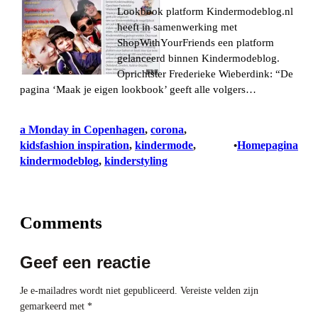
Lookbook platform Kindermodeblog.nl
heeft in samenwerking met
ShopWithYourFriends een platform
gelanceerd binnen Kindermodeblog.
Oprichtster Frederieke Wieberdink: “De
pagina ‘Maak je eigen lookbook’ geeft alle volgers…
a Monday in Copenhagen
, 
corona
, 
kidsfashion inspiration
, 
kindermode
, 
Homepagina
•
kindermodeblog
, 
kinderstyling
Comments
Geef een reactie
Je e-mailadres wordt niet gepubliceerd.
Vereiste velden zijn
gemarkeerd met
*