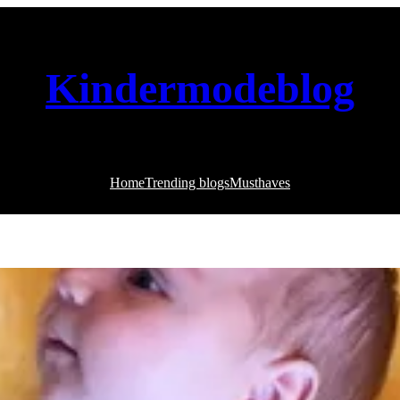
Kindermodeblog
Home
Trending blogs
Musthaves