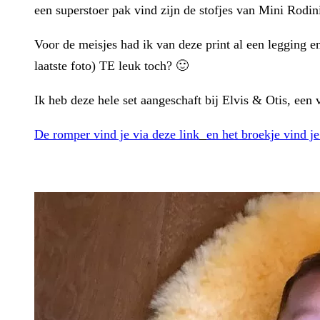
een superstoer pak vind zijn de stofjes van Mini Rodini
Voor de meisjes had ik van deze print al een legging e
laatste foto) TE leuk toch? 🙂
Ik heb deze hele set aangeschaft bij Elvis & Otis, een
De romper vind je via deze link
en het broekje vind je