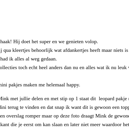
haak! Hij doet het super en we genieten volop.
j qua kleertjes behoorlijk wat afdankertjes heeft maar niets i
 had ik alles al weg gedaan.
lecties toch echt heel anders dan nu en alles wat ik nu leuk 
 mini pakjes maken me helemaal happy.
nk met jullie delen en met stip op 1 staat dit leopard pakje
dini terug te vinden en dat snap ik want dit is gewoon een top
een overslag romper maar op deze foto draagt Mink de gewone
nt die je eerst om kan slaan en later niet meer waardoor het