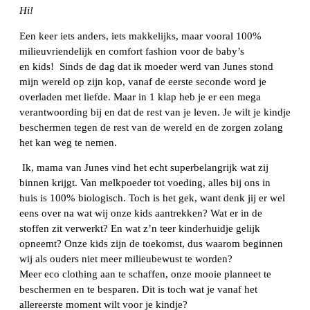
Hi!
Een keer iets anders, iets makkelijks, maar vooral 100%
milieuvriendelijk en comfort fashion voor de baby’s
en
kids
!
Sinds de dag dat ik moeder werd van
Junes
stond
mijn wereld op zijn kop, vanaf de eerste seconde word je
overladen met liefde. Maar in 1 klap heb je er een mega
verantwoording bij en dat de rest van je leven. Je wilt je kindje
beschermen tegen de rest van de wereld en de zorgen zolang
het kan weg te nemen.
Ik, mama van
Junes
vind
het echt superbelangrijk wat zij
binnen krijgt. Van melkpoeder tot voeding, alles bij ons in
huis is 100% biologisch. Toch is het gek, want denk jij er wel
eens over na wat wij onze
kids
aantrekken? Wat er in de
stoffen zit verwerkt? En wat z’n teer kinderhuidje gelijk
opneemt? Onze
kids
zijn de toekomst, dus waarom beginnen
wij als ouders niet meer milieubewust te worden?
Meer
eco
clothing
aan te schaffen, onze mooie planneet te
beschermen en te besparen. Dit is toch wat je vanaf het
allereerste moment wilt voor je kindje?