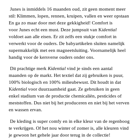
Junes
is inmiddels 16 maanden oud, zit geen moment meer
stil: Klimmen, lopen, rennen, kruipen, vallen en weer opstaan
En ga zo maar door met deze gekkigheid! Comfort is
voor
Junes
echt een must. Deze jumpsuit van
K
idential
voldoet aan alle eisen. Er zit zelfs een stukje comfort in
verwerkt voor de ouders. De babyartikelen sluiten namelijk
supermakkelijk met
een
magneetsluiting. Voornamelijk heel
handig voor de kersverse ouders onder ons.
Dit prachtige merk
Kidential
vind
je sinds een aantal
maanden op de markt. Het textiel dat zij gebruiken is puur,
100% biologisch en 100% milieubewust. Dit houdt in dat
K
idential
voor duurzaamheid gaat. Ze gebruiken in geen
enkel stadium van de productie chemicaliën, pesticides of
meststoffen. Dus niet bij het produceren en niet bij het verven
en wassen ervan.
De kleding is super
comfy
en in elke kleur van de regenboog
te verkrijgen. Of het nou winter of zomer is, alle kleuren vind
je gewoon het gehele jaar door terug in de collectie!