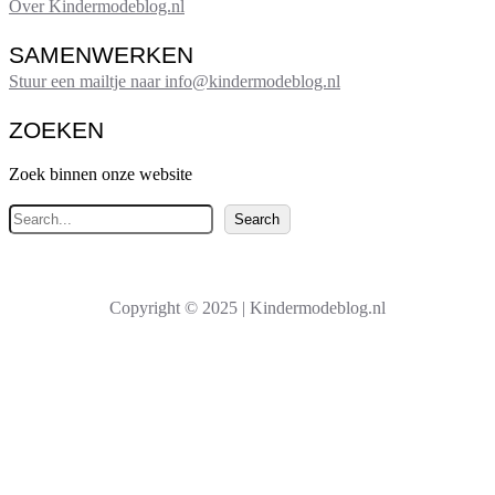
Over Kindermodeblog.nl
SAMENWERKEN
Stuur een mailtje naar info@kindermodeblog.nl
ZOEKEN
Zoek binnen onze website
Z
Search
o
e
k
Copyright © 2025 | Kindermodeblog.nl
e
n