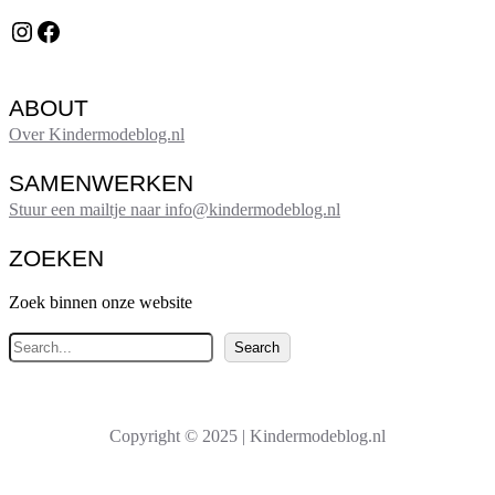
Instagram
Facebook
ABOUT
Over Kindermodeblog.nl
SAMENWERKEN
Stuur een mailtje naar info@kindermodeblog.nl
ZOEKEN
Zoek binnen onze website
Z
Search
o
e
k
Copyright © 2025 | Kindermodeblog.nl
e
n