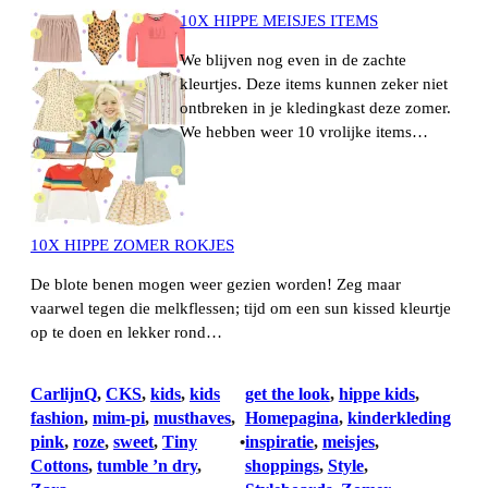
10X HIPPE MEISJES ITEMS
We blijven nog even in de zachte
kleurtjes. Deze items kunnen zeker niet
ontbreken in je kledingkast deze zomer.
We hebben weer 10 vrolijke items…
10X HIPPE ZOMER ROKJES
De blote benen mogen weer gezien worden! Zeg maar
vaarwel tegen die melkflessen; tijd om een sun kissed kleurtje
op te doen en lekker rond…
CarlijnQ
, 
CKS
, 
kids
, 
kids
get the look
, 
hippe kids
, 
fashion
, 
mim-pi
, 
musthaves
, 
Homepagina
, 
kinderkleding
pink
, 
roze
, 
sweet
, 
Tiny
inspiratie
, 
meisjes
, 
•
Cottons
, 
tumble ’n dry
, 
shoppings
, 
Style
, 