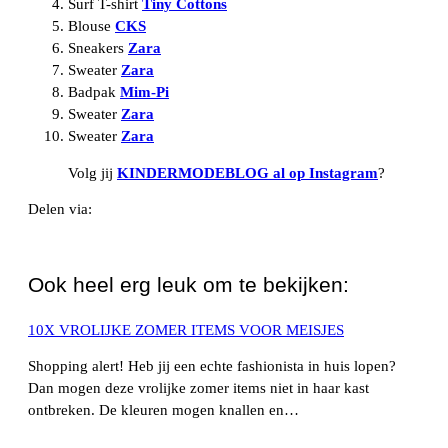
Surf T-shirt
Tiny Cottons
Blouse
CKS
Sneakers
Zara
Sweater
Zara
Badpak
Mim-Pi
Sweater
Zara
Sweater
Zara
Volg jij
KINDERMODEBLOG al op Instagram
?
Delen via:
WhatsApp
Ook heel erg leuk om te bekijken:
10X VROLIJKE ZOMER ITEMS VOOR MEISJES
Shopping alert! Heb jij een echte fashionista in huis lopen?
Dan mogen deze vrolijke zomer items niet in haar kast
ontbreken. De kleuren mogen knallen en…