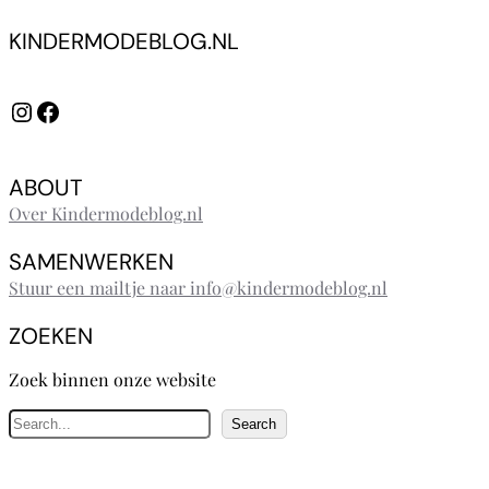
KINDERMODEBLOG.NL
Instagram
Facebook
ABOUT
Over Kindermodeblog.nl
SAMENWERKEN
Stuur een mailtje naar info@kindermodeblog.nl
ZOEKEN
Zoek binnen onze website
Z
Search
o
e