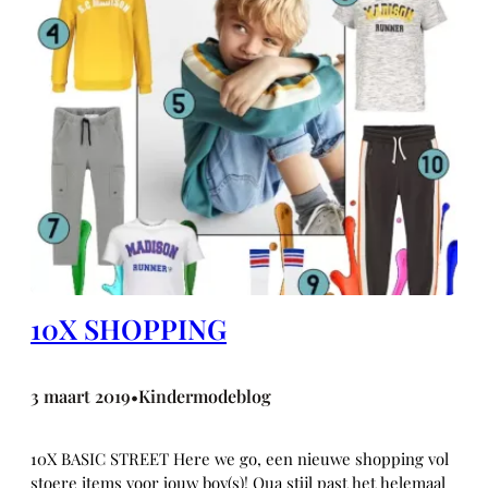
10X SHOPPING
3 maart 2019
Kindermodeblog
•
10X BASIC STREET Here we go, een nieuwe shopping vol
stoere items voor jouw boy(s)! Qua stijl past het helemaal