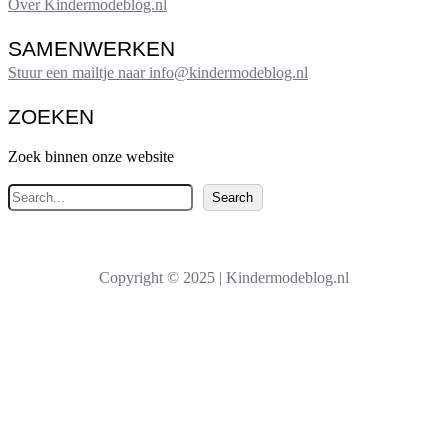
Over Kindermodeblog.nl
SAMENWERKEN
Stuur een mailtje naar info@kindermodeblog.nl
ZOEKEN
Zoek binnen onze website
Z
Search
o
e
k
Copyright © 2025 | Kindermodeblog.nl
e
n