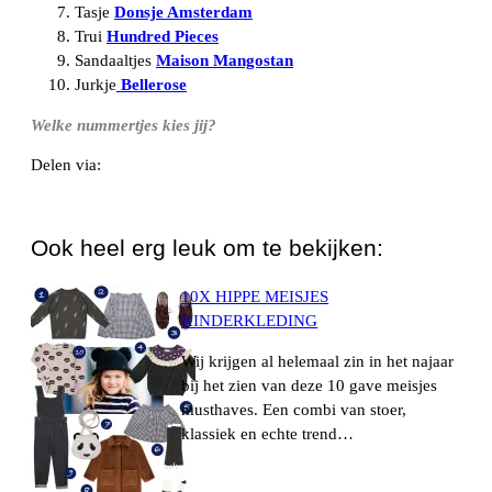
Tasje
Donsje Amsterdam
Trui
Hundred Pieces
Sandaaltjes
Maison Mangostan
Jurkje
Bellerose
Welke nummertjes kies jij?
Delen via:
WhatsApp
Ook heel erg leuk om te bekijken:
10X HIPPE MEISJES
KINDERKLEDING
Wij krijgen al helemaal zin in het najaar
bij het zien van deze 10 gave meisjes
musthaves. Een combi van stoer,
klassiek en echte trend…