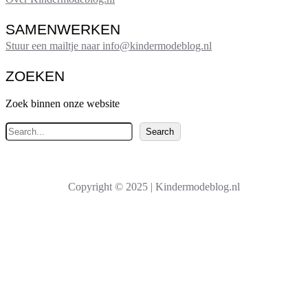
SAMENWERKEN
Stuur een mailtje naar info@kindermodeblog.nl
ZOEKEN
Zoek binnen onze website
Z
Search
o
e
k
Copyright © 2025 | Kindermodeblog.nl
e
n