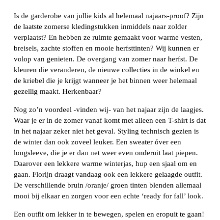
Is de garderobe van jullie kids al helemaal najaars-proof? Zijn
de laatste zomerse kledingstukken inmiddels naar zolder
verplaatst? En hebben ze ruimte gemaakt voor warme vesten,
breisels, zachte stoffen en mooie herfsttinten? Wij kunnen er
volop van genieten. De overgang van zomer naar herfst. De
kleuren die veranderen, de nieuwe collecties in de winkel en
de kriebel die je krijgt wanneer je het binnen weer helemaal
gezellig maakt. Herkenbaar?
Nog zo’n voordeel -vinden wij- van het najaar zijn de laagjes.
Waar je er in de zomer vanaf komt met alleen een T-shirt is dat
in het najaar zeker niet het geval. Styling technisch gezien is
de winter dan ook zoveel leuker. Een sweater óver een
longsleeve, die je er dan net weer even onderuit laat piepen.
Daarover een lekkere warme winterjas, hup een sjaal om en
gaan. Florijn draagt vandaag ook een lekkere gelaagde outfit.
De verschillende bruin /oranje/ groen tinten blenden allemaal
mooi bij elkaar en zorgen voor een echte ‘ready for fall’ look.
Een outfit om lekker in te bewegen, spelen en eropuit te gaan!