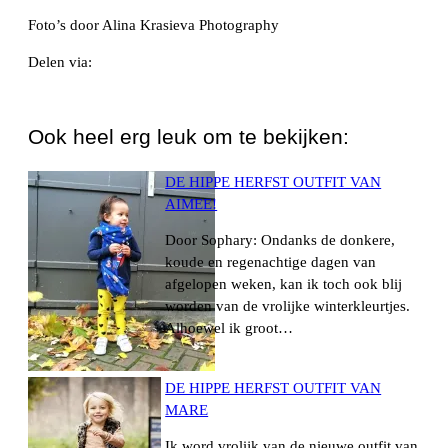
Foto’s door Alina Krasieva Photography
Delen via:
WhatsApp
Ook heel erg leuk om te bekijken:
DE HIPPE HERFST OUTFIT VAN
AIMEE!
Door Sophary: Ondanks de donkere,
koude en regenachtige dagen van
afgelopen weken, kan ik toch ook blij
worden van de vrolijke winterkleurtjes.
Alhoewel ik groot…
DE HIPPE HERFST OUTFIT VAN
MARE
Ik word vrolijk van de nieuwe outfit van