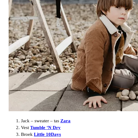
Jack – sweater – tas
Zara
Vest
Tumble ‘N Dry
Broek
Little 10Days