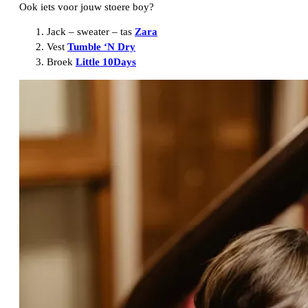
Ook iets voor jouw stoere boy?
Jack – sweater – tas
Zara
Vest
Tumble ‘N Dry
Broek
Little 10Days