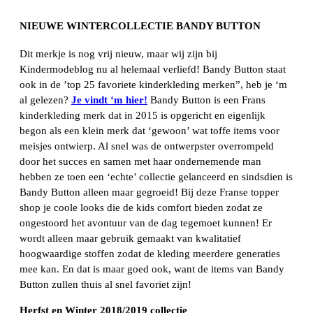
NIEUWE WINTERCOLLECTIE BANDY BUTTON
Dit merkje is nog vrij nieuw, maar wij zijn bij
Kindermodeblog nu al helemaal verliefd! Bandy Button staat
ook in de ’top 25 favoriete kinderkleding merken”, heb je ‘m
al gelezen?
Je vindt ‘m hier!
Bandy Button is een Frans
kinderkleding merk dat in 2015 is opgericht en eigenlijk
begon als een klein merk dat ‘gewoon’ wat toffe items voor
meisjes ontwierp. Al snel was de ontwerpster overrompeld
door het succes en samen met haar ondernemende man
hebben ze toen een ‘echte’ collectie gelanceerd en sindsdien is
Bandy Button alleen maar gegroeid! Bij deze Franse topper
shop je coole looks die de kids comfort bieden zodat ze
ongestoord het avontuur van de dag tegemoet kunnen! Er
wordt alleen maar gebruik gemaakt van kwalitatief
hoogwaardige stoffen zodat de kleding meerdere generaties
mee kan. En dat is maar goed ook, want de items van Bandy
Button zullen thuis al snel favoriet zijn!
Herfst en Winter 2018/2019 collectie