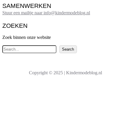
SAMENWERKEN
Stuur een mailtje naar info@kindermodeblog.nl
ZOEKEN
Zoek binnen onze website
Z
Search
o
e
k
Copyright © 2025 | Kindermodeblog.nl
e
n