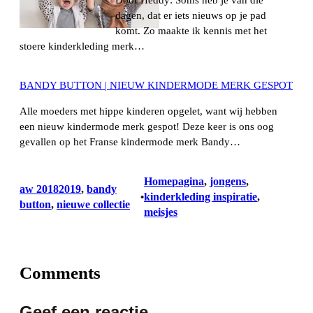
dagen, dat er iets nieuws op je pad
komt. Zo maakte ik kennis met het
stoere kinderkleding merk…
BANDY BUTTON | NIEUW KINDERMODE MERK GESPOT
Alle moeders met hippe kinderen opgelet, want wij hebben
een nieuw kindermode merk gespot! Deze keer is ons oog
gevallen op het Franse kindermode merk Bandy…
Homepagina
, 
jongens
, 
aw 20182019
, 
bandy
kinderkleding inspiratie
, 
•
button
, 
nieuwe collectie
meisjes
Comments
Geef een reactie