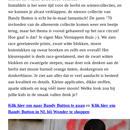
Inmiddels is het weer tijd voor de herfst en wintercollecties, en
we kunnen je alvast verklappen, de nieuwe collectie van
Bandy Button is echt he-le-maal fantastisch! De jaren ’70
invloeden van de allereerste collectie komen weer een beetje
terug, maar het thema is vooral gebaseerd op het race circuit!
Hoe gaaf is dat? Je eigen Max Verstappen thuis ;-). We zien
race gerelateerde prints, zwart witte blokken, stoere
kniestukken op sweat broeken en zelfs een overall! Het
kleurenpalet is deels race-gerelateerd, met de zwart witten
blokken en zwart/gele strepen, maar doet ook denken aan de
herfst met mooie burned orange tinten, donkergroen en
donkerblauw. Je ziet aan alles dat er veel aandacht is besteed
aan kwaliteit en details. Kleine applicaties, dikke stoffen,
aparte stiksels en nog véél meer moois! Welke look zou bij
jullie kids in de smaak vallen denk je?
Klik hier om naar Bandy Button te gaan
en
Klik hier om
Bandy Button in NL bij Wonder te shoppen