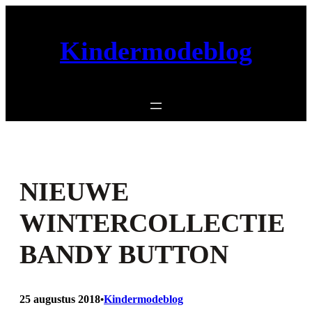
Ga
naar
Kindermodeblog
de
inhoud
NIEUWE
WINTERCOLLECTIE
BANDY BUTTON
25 augustus 2018
Kindermodeblog
•