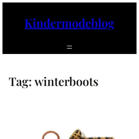
Ga
naar
Kindermodeblog
de
inhoud
Tag:
winterboots