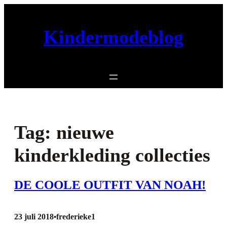
Ga
naar
Kindermodeblog
de
inhoud
Tag:
nieuwe
kinderkleding collecties
DE COOLE OUTFIT VAN NOAH!
23 juli 2018
frederieke1
•