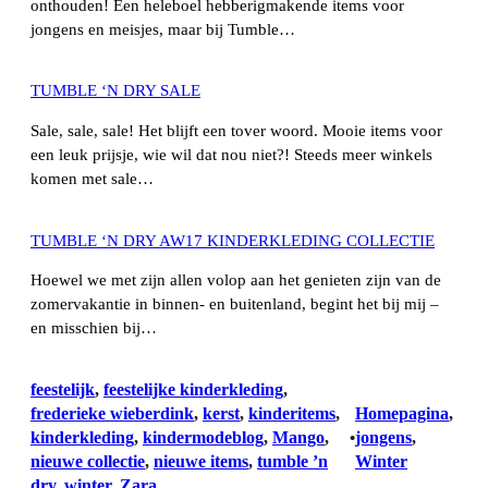
onthouden! Een heleboel hebberigmakende items voor
jongens en meisjes, maar bij Tumble…
TUMBLE ‘N DRY SALE
Sale, sale, sale! Het blijft een tover woord. Mooie items voor
een leuk prijsje, wie wil dat nou niet?! Steeds meer winkels
komen met sale…
TUMBLE ‘N DRY AW17 KINDERKLEDING COLLECTIE
Hoewel we met zijn allen volop aan het genieten zijn van de
zomervakantie in binnen- en buitenland, begint het bij mij –
en misschien bij…
feestelijk
, 
feestelijke kinderkleding
, 
frederieke wieberdink
, 
kerst
, 
kinderitems
, 
Homepagina
, 
kinderkleding
, 
kindermodeblog
, 
Mango
, 
jongens
, 
•
nieuwe collectie
, 
nieuwe items
, 
tumble ’n
Winter
dry
, 
winter
, 
Zara