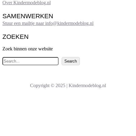
Over Kindermodeblog.nl
SAMENWERKEN
Stuur een mailtje naar info@kindermodeblog.nl
ZOEKEN
Zoek binnen onze website
Z
Search
o
e
k
Copyright © 2025 | Kindermodeblog.nl
e
n