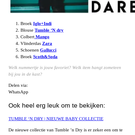
Broek
Iglo+Indi
Blouse
Tumble ‘N dry
Colbert
Mango
Vlinderdas
Zara
Schoenen
Gallucci
Broek
Scoth&Soda
Welk nummertje is jouw favoriet? Welk item hangt zometeen
bij jou in de kast?
Delen via:
WhatsApp
Ook heel erg leuk om te bekijken:
TUMBLE ‘N DRY | NIEUWE BABY COLLECTIE
De nieuwe collectie van Tumble ’n Dry is er zeker een om te