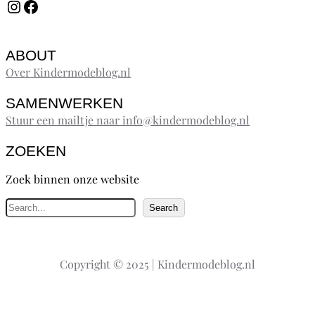
Instagram
Facebook
ABOUT
Over Kindermodeblog.nl
SAMENWERKEN
Stuur een mailtje naar info@kindermodeblog.nl
ZOEKEN
Zoek binnen onze website
Z
Search
o
e
k
Copyright © 2025 | Kindermodeblog.nl
e
n