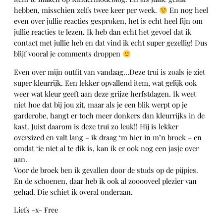
hebben, misschien zelfs twee keer per week.
En nog heel
even over jullie reacties gesproken, het is echt heel fijn om
jullie reacties te lezen. Ik heb dan echt het gevoel dat ik
contact met jullie heb en dat vind ik echt super gezellig! Dus
blijf vooral je comments droppen
Even over mijn outfit van vandaag…Deze trui is zoals je ziet
super kleurrijk. Een lekker opvallend item, wat gelijk ook
weer wat kleur geeft aan deze grijze herfstdagen. Ik weet
niet hoe dat bij jou zit, maar als je een blik werpt op je
garderobe, hangt er toch meer donkers dan kleurrijks in de
kast. Juist daarom is deze trui zo leuk!! Hij is lekker
oversized en valt lang – ik draag ‘m hier in m’n broek – en
omdat ‘ie niet al te dik is, kan ik er ook nog een jasje over
aan.
Voor de broek ben ik gevallen door de studs op de pijpjes.
En de schoenen, daar heb ik ook al zooooveel plezier van
gehad. Die schiet ik overal onderaan.
Liefs -x- Free