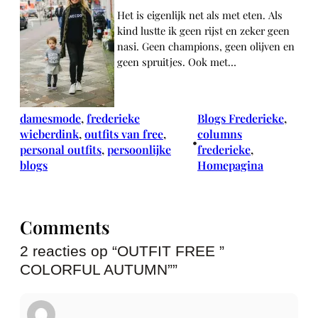
Het is eigenlijk net als met eten. Als
kind lustte ik geen rijst en zeker geen
nasi. Geen champions, geen olijven en
geen spruitjes. Ook met…
damesmode
, 
frederieke
Blogs Frederieke
, 
wieberdink
, 
outfits van free
, 
columns
•
personal outfits
, 
persoonlijke
frederieke
, 
blogs
Homepagina
Comments
2 reacties op “OUTFIT FREE ”
COLORFUL AUTUMN””