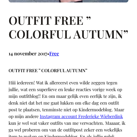
OUTFIT FREE ”
COLORFUL AUTUMN”
14 november 2017
Free
•
OUTFIT FREE ” COLORFUL AUTUMN”
Hiii iedereen! Wat ik allereerst even wilde zeggen tegen
jullie, wat een superlieve en leuke reacties vorige week op
mijn outfitblog!! En om maar gelijk even eerlijk te zijn, ik
denk niet dat het me gaat lukken om elke dag een outfit
post te plaatsen, tenminste niet op Kindermodeblog. Maar
op mijn andere
Instagram account Frederieke Wieberdink
kun je wel wat vaker outfits van me verwachten. Maaaar, ik
ga wel proberen om van de outfitpost zeker een wekelijks
item te maken op Kindermodeblog. En als jullie geluk