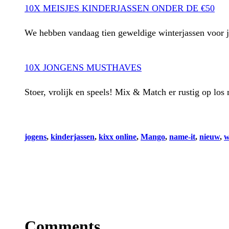
10X MEISJES KINDERJASSEN ONDER DE €50
We hebben vandaag tien geweldige winterjassen voor je
10X JONGENS MUSTHAVES
Stoer, vrolijk en speels! Mix & Match er rustig op los
jogens
, 
kinderjassen
, 
kixx online
, 
Mango
, 
name-it
, 
nieuw
, 
w
Comments