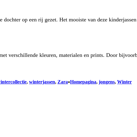
 dochter op een rij gezet. Het mooiste van deze kinderjassen
 met verschillende kleuren, materialen en prints. Door bijvoor
•
intercollectie
, 
winterjassen
, 
Zara
Homepagina
, 
jongens
, 
Winter