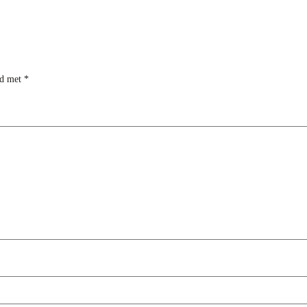
rd met
*