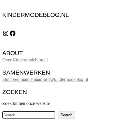
KINDERMODEBLOG.NL
Instagram
Facebook
ABOUT
Over Kindermodeblog.nl
SAMENWERKEN
Stuur een mailtje naar info@kindermodeblog.nl
ZOEKEN
Zoek binnen onze website
Z
Search
o
e