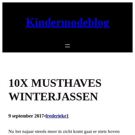
Ga
naar
Kindermodeblog
de
inhoud
10X MUSTHAVES
WINTERJASSEN
9 september 2017
frederieke1
•
Nu het najaar steeds meer in zicht komt gaat er niets boven