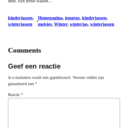
item. Een trend waarin…
kinderjassen
, 
Homepagina
, 
jongens
, 
kinderjassen
, 
•
winterjassen
meisjes
, 
Winter
, 
winterjas
, 
winterjassen
Comments
Geef een reactie
Je e-mailadres wordt niet gepubliceerd.
Vereiste velden zijn
gemarkeerd met
*
Reactie
*