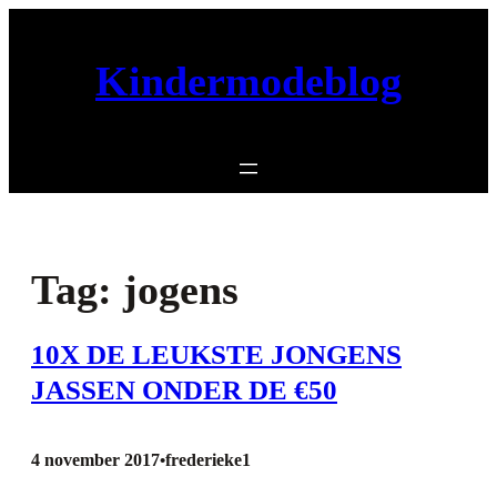
Ga
naar
Kindermodeblog
de
inhoud
Tag:
jogens
10X DE LEUKSTE JONGENS
JASSEN ONDER DE €50
4 november 2017
frederieke1
•