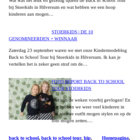
Wat was het leuk en gezellig tijdens de Back to School Tour
bij Stoerkids in Hilversum en wat hebben we een hoop
kinderen aan mogen…
STOERKIDS | DE 10
GENOMINEERDEN + WINNAAR
Zaterdag 23 september waren we met onze Kindermodeblog
Back to School Tour bij Stoerkids in Hilversum. Ik kan je
vertellen het is zeker geen straf om de…
FOTO REPORT BACK TO SCHOOL
TOUR STOERKIDS
Wat zijn de weken voorbij gevlogen! En
wat hebben we weer veel kinderen in
een nieuwe outfit mogen stylen en op de
foto mogen zetten.…
back to school
, 
back to school tour
, 
hip
, 
Homepagina
, 