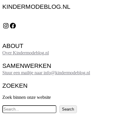
KINDERMODEBLOG.NL
Instagram
Facebook
ABOUT
Over Kindermodeblog.nl
SAMENWERKEN
Stuur een mailtje naar info@kindermodeblog.nl
ZOEKEN
Zoek binnen onze website
Z
Search
o
e
k