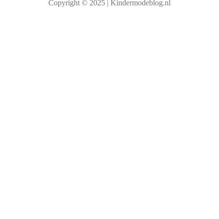
Copyright © 2025 | Kindermodeblog.nl
e
n